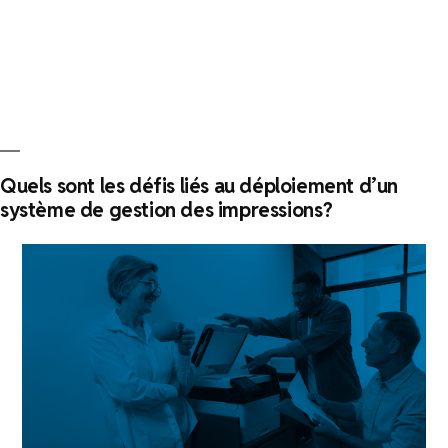
importante
se
tourne
chez
KPAX…
et
une
Quels sont les défis liés au déploiement d’un
nouvelle
système de gestion des impressions ?
commence. »