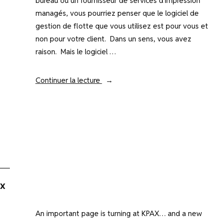
bureau ou un fournisseur de services d’impression
managés, vous pourriez penser que le logiciel de
gestion de flotte que vous utilisez est pour vous et
non pour votre client. Dans un sens, vous avez
raison. Mais le logiciel …
« Comment
Continuer la lecture
KPAX
offre-
t-
il
une
meilleure
expérience
à
x
ses
clients
An important page is turning at KPAX… and a new
? »