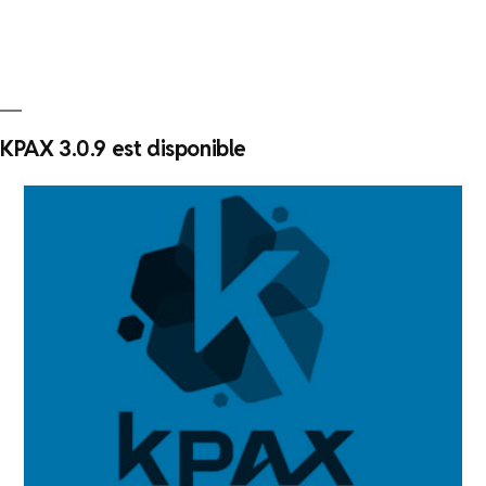
défis
liés
au
déploiement
d’un
système
KPAX 3.0.9 est disponible
de
gestion
des
impressions ? »