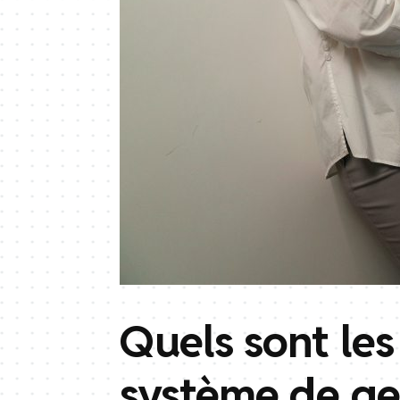
Quels sont les
système de ges