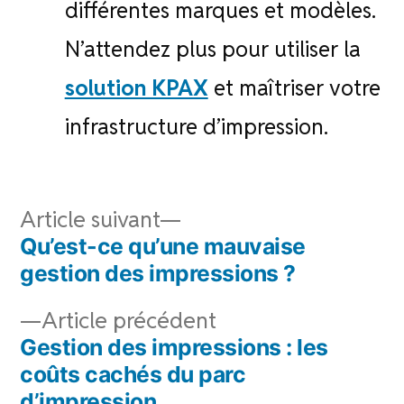
différentes marques et modèles.
N’attendez plus pour utiliser la
solution KPAX
et maîtriser votre
infrastructure d’impression.
Navigation
Article
Article suivant
de
suivant :
Qu’est-ce qu’une mauvaise
l’article
gestion des impressions ?
Article
Article précédent
précédent :
Gestion des impressions : les
coûts cachés du parc
d’impression