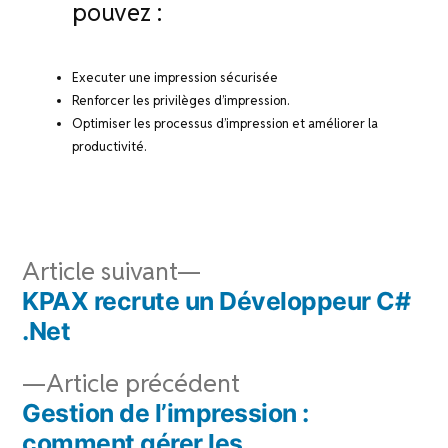
pouvez :
Executer une impression sécurisée
Renforcer les privilèges d’impression.
Optimiser les processus d’impression et améliorer la
productivité.
Navigation
Article
Article suivant
de
suivant :
KPAX recrute un Développeur C#
l’article
.Net
Article
Article précédent
précédent :
Gestion de l’impression :
comment gérer les