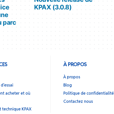
vice
KPAX (3.0.8)
une
u parc
CES
À PROPOS
À propos
 d’essai
Blog
t acheter et où
Politique de confidentialité
r
Contactez nous
t technique KPAX