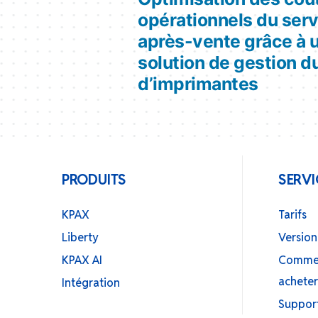
de
opérationnels du ser
après-vente grâce à 
l’article
solution de gestion d
d’imprimantes
PRODUITS
SERVI
KPAX
Tarifs
Liberty
Version
KPAX AI
Commen
achete
Intégration
Suppor