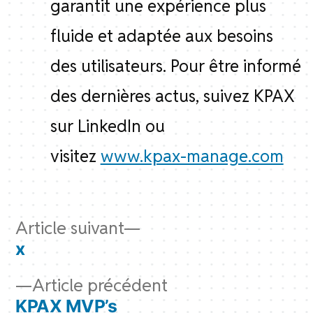
garantit une expérience plus
fluide et adaptée aux besoins
des utilisateurs.
Pour être informé
des dernières actus, suivez KPAX
sur LinkedIn ou
visitez
www.kpax-manage.com
Navigation
Article
Article suivant
de
suivant :
x
l’article
Article
Article précédent
précédent :
KPAX MVP’s