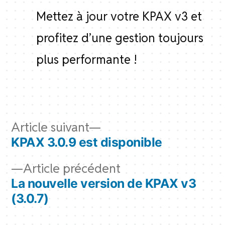
Mettez à jour votre KPAX v3 et
profitez d’une gestion toujours
plus performante !
Navigation
Article
Article suivant
de
suivant :
KPAX 3.0.9 est disponible
l’article
Article
Article précédent
précédent :
La nouvelle version de KPAX v3
(3.0.7)